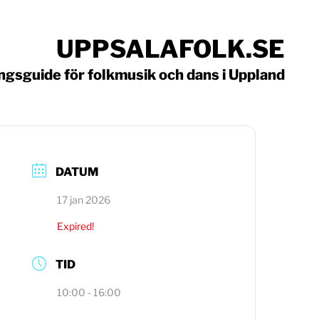
UPPSALAFOLK.SE
gsguide för folkmusik och dans i Uppland
DATUM
17 jan 2026
Expired!
TID
10:00 - 16:00