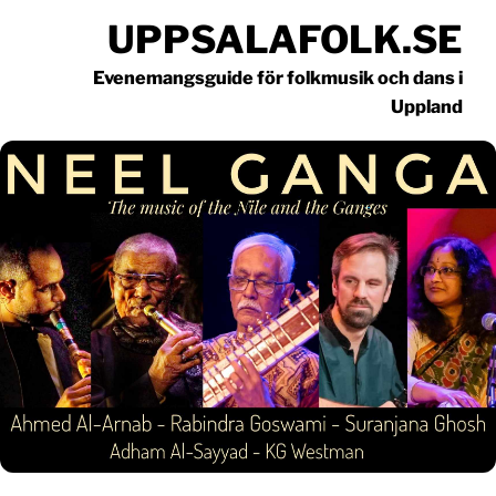
Hoppa
UPPSALAFOLK.SE
till
innehåll
Evenemangsguide för folkmusik och dans i
Uppland