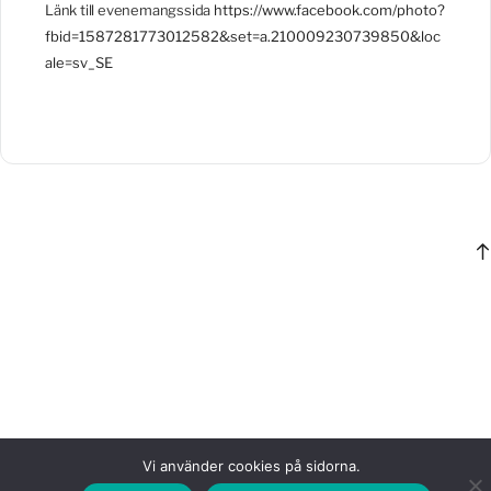
Länk till evenemangssida
https://www.facebook.com/photo?
fbid=1587281773012582&set=a.210009230739850&loc
ale=sv_SE
Vi använder cookies på sidorna.