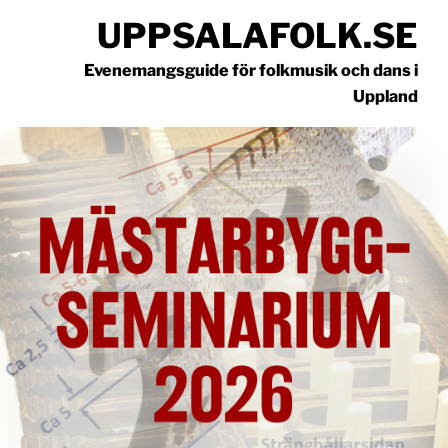
Hoppa
UPPSALAFOLK.SE
till
innehåll
Evenemangsguide för folkmusik och dans i
Uppland