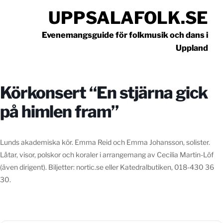
Hoppa
UPPSALAFOLK.SE
till
innehåll
Evenemangsguide för folkmusik och dans i
Uppland
Körkonsert “En stjärna gick
på himlen fram”
Lunds akademiska kör. Emma Reid och Emma Johansson, solister.
Låtar, visor, polskor och koraler i arrangemang av Cecilia Martin-Löf
(även dirigent). Biljetter: nortic.se eller Katedralbutiken, 018-430 36
30.