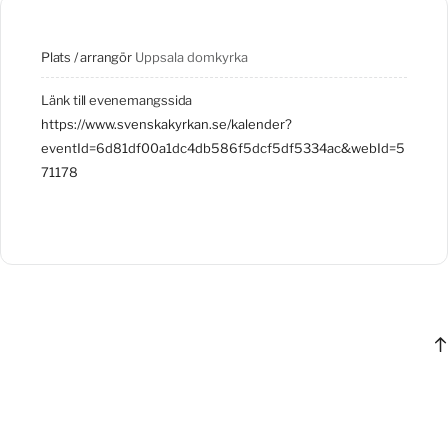
Plats / arrangör
Uppsala domkyrka
Länk till evenemangssida
https://www.svenskakyrkan.se/kalender?
eventId=6d81df00a1dc4db586f5dcf5df5334ac&webId=5
71178