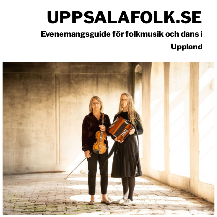
Hoppa
UPPSALAFOLK.SE
till
innehåll
Evenemangsguide för folkmusik och dans i
Uppland